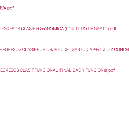
IVA.pdf
 EGRESOS CLASIF.EC+ôNOMICA (POR TI-¦PO DE GASTO).pdf
E EGRESOS CLASIF.POR OBJETO DEL GASTO(CAP+ìTULO Y CONCEP
EGRESOS CLASIF.FUNCIONAL (FINALIDAD Y FUNCION)a.pdf